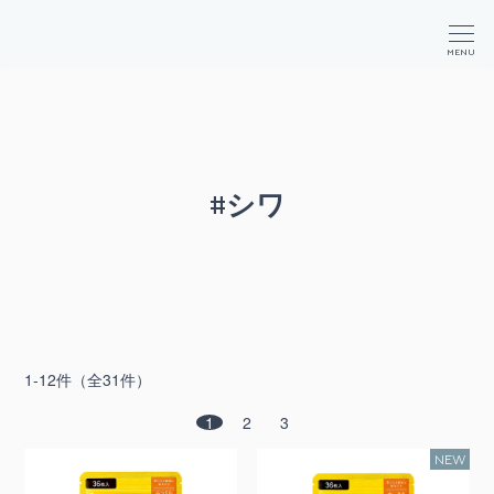
か
が
商
MENU
や
品
く
検
コ
索
ス
メ
#シワ
1-12件（全31件）
1
2
3