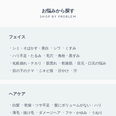
お悩みから探す
SHOP BY PROBLEM
フェイス
シミ・そばかす・美白
シワ
くすみ
ハリ不足・たるみ
毛穴
角栓・黒ずみ
化粧崩れ・テカリ
肌荒れ
乾燥肌
目元・口元の悩み
目の下のクマ
ニキビ痕
日やけ
汗
ヘアケア
白髪
乾燥・ツヤ不足
髪にボリュームがない・ハリ
薄毛・抜け毛
ダメージヘア
フケ・かゆみ
うねり