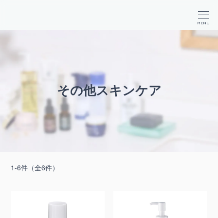
か
が
商
MENU
や
品
く
検
コ
索
ス
メ
その他スキンケア
1-6件（全6件）