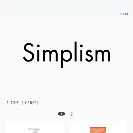
か
が
商
MENU
や
品
く
検
コ
索
ス
メ
1-12件（全19件）
1
2