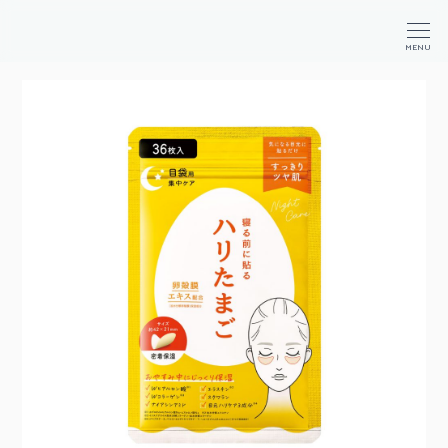
か
が
商
MENU
や
品
く
検
コ
索
ス
メ