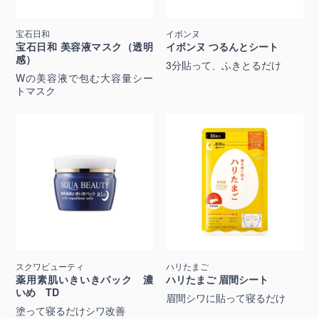
宝石日和
イボンヌ
宝石日和 美容液マスク（透明
イボンヌ つるんとシート
感）
3分貼って、ふきとるだけ
Wの美容液で包む大容量シー
トマスク
スクワビューティ
ハリたまご
薬用素肌いきいきパック 濃
ハリたまご 眉間シート
いめ TD
眉間シワに貼って寝るだけ
塗って寝るだけシワ改善