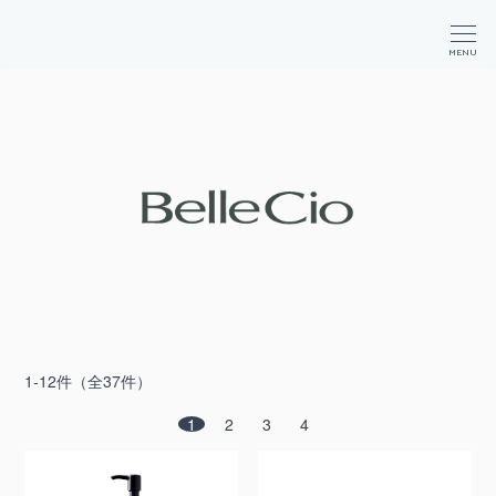
か
が
商
MENU
や
品
く
検
コ
索
ス
メ
1-12件（全37件）
1
2
3
4