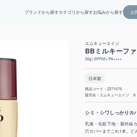
ブランドから探す
カテゴリから探す
お悩みから探す
お
エムキューエイジ
BBミルキーファ
30g | SPF50+ PA++++
日本製
商品コード：Z271070
販売名：エムキューエイジ Ｂ
シミ・シワしっかりカ
乳液・化粧下地・紫外線
穴カバーまでこれ1本。ど