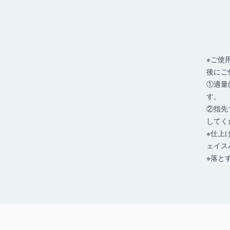
※ご使
後にご
①適量
す。
②指先
してく
※仕上
ェイス
※落と