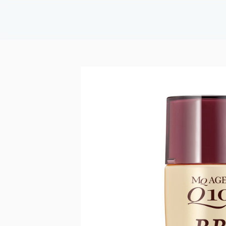
か
が
や
く
コ
ス
メ