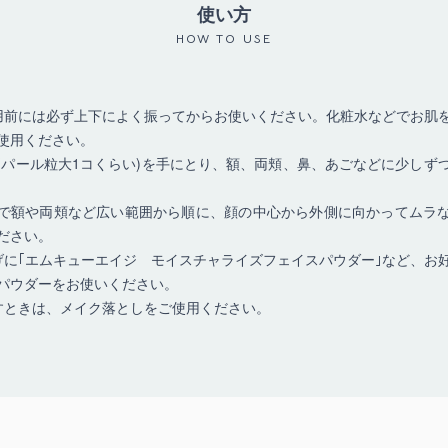
使い方
HOW TO USE
用前には必ず上下によく振ってからお使いください。化粧水などでお肌
使用ください。
(パール粒大1コくらい)を手にとり、額、両頬、鼻、あごなどに少しず
で額や両頬など広い範囲から順に、顔の中心から外側に向かってムラ
ださい。
げに｢エムキューエイジ モイスチャライズフェイスパウダー｣など、お
パウダーをお使いください。
すときは、メイク落としをご使用ください。