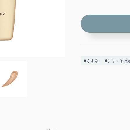
#くすみ
#シミ・そば