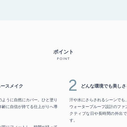
ポイント
POINT
2
ベースメイク
どんな環境でも美しさ
のように自然にカバー。ひと塗り
汗や水にさらされるシーンでも
年齢に自信が持てる仕上がりへ導
ウォータープルーフ設計のファ
クティブな日や長時間の外出で
す。
が肌にフィットし、時間が経って