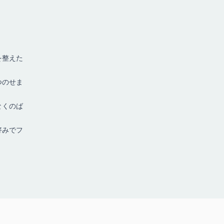
を整えた
つのせま
なくのば
好みでフ