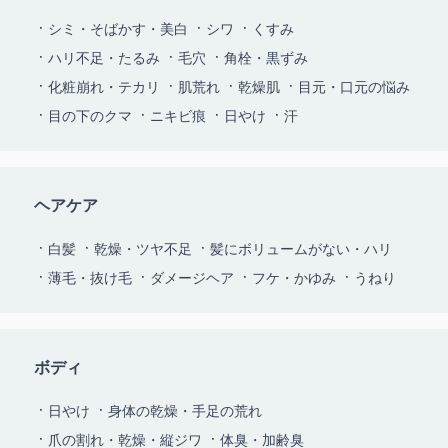
シミ・そばかす・美白
シワ
くすみ
ハリ不足・たるみ
毛穴
角栓・黒ずみ
化粧崩れ・テカリ
肌荒れ
乾燥肌
目元・口元の悩み
目の下のクマ
ニキビ痕
日やけ
汗
ヘアケア
白髪
乾燥・ツヤ不足
髪にボリュームがない・ハリ
薄毛・抜け毛
ダメージヘア
フケ・かゆみ
うねり
ボディ
日やけ
身体の乾燥・手足の荒れ
爪の割れ・乾燥・縦ジワ
体臭・加齢臭