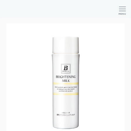
か
が
商
MENU
や
品
く
検
コ
索
ス
メ