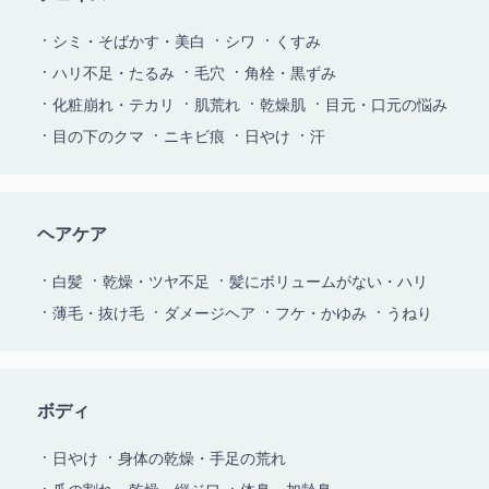
シミ・そばかす・美白
シワ
くすみ
ハリ不足・たるみ
毛穴
角栓・黒ずみ
化粧崩れ・テカリ
肌荒れ
乾燥肌
目元・口元の悩み
目の下のクマ
ニキビ痕
日やけ
汗
ヘアケア
白髪
乾燥・ツヤ不足
髪にボリュームがない・ハリ
薄毛・抜け毛
ダメージヘア
フケ・かゆみ
うねり
ボディ
日やけ
身体の乾燥・手足の荒れ
爪の割れ・乾燥・縦ジワ
体臭・加齢臭