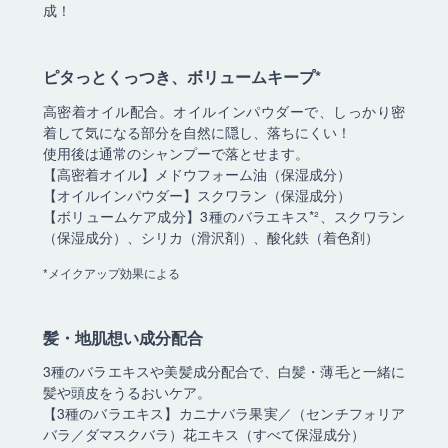
成！
ピタっとくっつき、ボリュームキープ*
高密着オイル配合。オイルインパウダーで、しっかり密
着して気になる部分を自然に隠し、落ちにくい！
使用後は通常のシャンプーで落とせます。
【高密着オイル】メドウフォーム油（保湿成分）
【オイルインパウダー】スクワラン（保湿成分）
【ボリュームケア成分】3種のバラエキス*²、スクワラン
（保湿成分）、シリカ（滑沢剤）、酸化鉄（着色剤）
*メイクアップ効果による
髪・地肌想い成分配合
3種のバラエキスや美髪成分配合で、白髪・薄毛と一緒に
髪や頭皮をうるおいケア。
【3種のバラエキス】カニナバラ果実／（センチフォリア
バラ／ダマスクバラ）花エキス（すべて保湿成分）