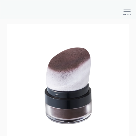
か
が
商
MENU
や
品
く
検
コ
索
ス
メ