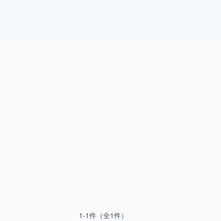
か
が
や
く
コ
ス
メ
1-1件（全1件）